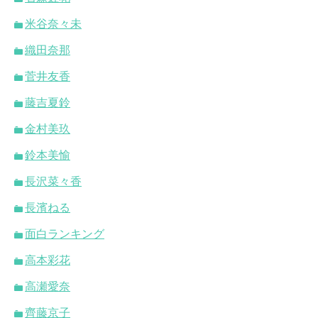
米谷奈々未
織田奈那
菅井友香
藤吉夏鈴
金村美玖
鈴本美愉
長沢菜々香
長濱ねる
面白ランキング
高本彩花
高瀬愛奈
齊藤京子