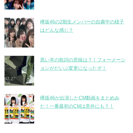
欅坂46の2期生メンバーの自粛中の様子
はどんな感じ？
黒い羊の歌詞の意味は？！フォーメーシ
ョンがだいぶ変更になったぞ！
欅坂46が出演したCM動画をまとめみ
た！一番最初のCMは意外にも？！