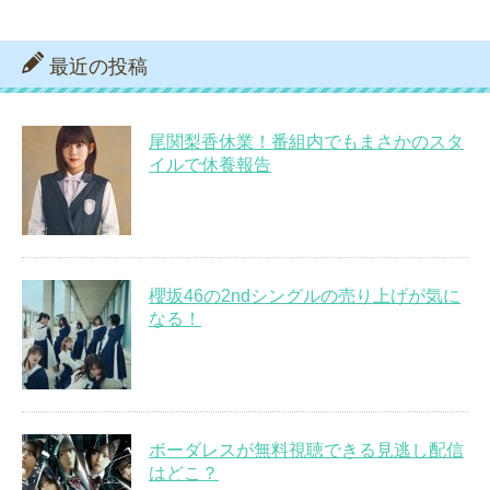
最近の投稿
尾関梨香休業！番組内でもまさかのスタ
イルで休養報告
櫻坂46の2ndシングルの売り上げが気に
なる！
ボーダレスが無料視聴できる見逃し配信
はどこ？