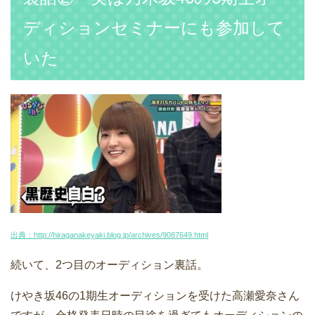
ディションセミナーにも参加して
いた
出典：http://hiraganakeyaki.blog.jp/archives/9087649.html
続いて、2つ目のオーディション裏話。
けやき坂46の1期生オーディションを受けた高瀬愛奈さん