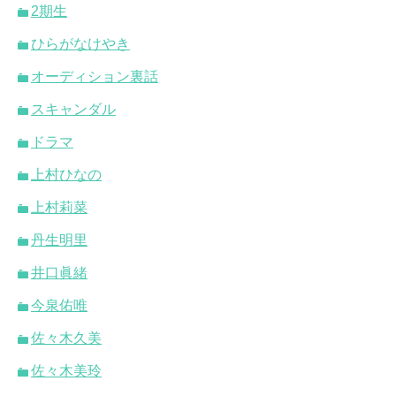
2期生
ひらがなけやき
オーディション裏話
スキャンダル
ドラマ
上村ひなの
上村莉菜
丹生明里
井口眞緒
今泉佑唯
佐々木久美
佐々木美玲