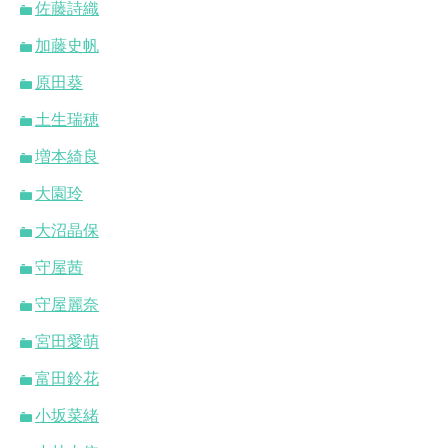
佐藤詩織
加藤史帆
原田葵
土生瑞穂
増本綺良
大園玲
大沼晶保
守屋茜
守屋麗奈
宮田愛萌
富田鈴花
小坂菜緒