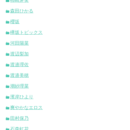
柿崎芽実
森田ひかる
櫻坂
欅坂トピックス
河田陽菜
渡辺梨加
渡邉理佐
渡邉美穂
潮紗理菜
濱岸ひより
爽やかなエロス
田村保乃
石森虹花