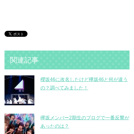
関連記事
櫻坂46に改名したけど欅坂46と何が違う
の？調べてみました！
欅坂メンバー2期生のブログで一番反響が
あったのは？