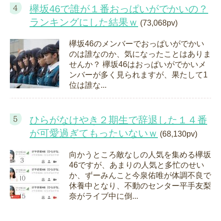
欅坂46で誰が１番おっぱいがでかいの？
ランキングにした結果ｗ
(73,068pv)
欅坂46のメンバーでおっぱいがでかい
のは誰なのか、気になったことはありま
せんか？ 欅坂46はおっぱいがでかいメ
ンバーが多く見られますが、果たして1
位は誰な...
ひらがなけやき２期生で辞退した１４番
が可愛過ぎてもったいないｗ
(68,130pv)
向かうところ敵なしの人気を集める欅坂
46ですが、あまりの人気と多忙のせい
か、ずーみんこと今泉佑唯が体調不良で
休養中となり、不動のセンター平手友梨
奈がライブ中に倒...