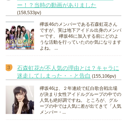
ー！？当時の動画がありました
(158,533pv)
欅坂46のメンバーである石森虹花さん
ですが、実は地下アイドル出身のメンバ
ーです。 欅坂46に加入する前にどのよ
うな活動を行っていたのか気になります
よね。 ...
石森虹花が不人気の理由とは？キャラに
迷走してしまった・・と告白
(155,106pv)
欅坂46は、２年連続で紅白歌合戦出場
が決まり女性アイドルグループの中での
人気も絶好調ですね。 ところが、グル
ープの中では人気に差が出てきて「人気
メンバー・...