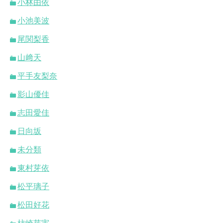
小林由依
小池美波
尾関梨香
山﨑天
平手友梨奈
影山優佳
志田愛佳
日向坂
未分類
東村芽依
松平璃子
松田好花