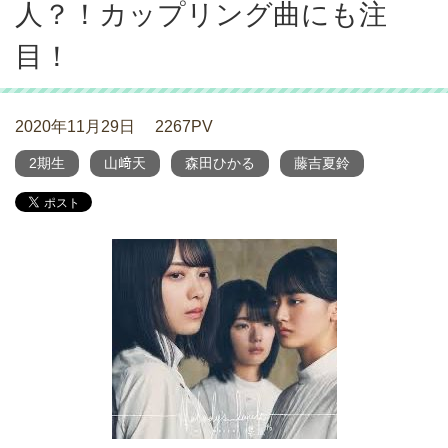
人？！カップリング曲にも注
目！
2020年11月29日
2267PV
2期生
山﨑天
森田ひかる
藤吉夏鈴