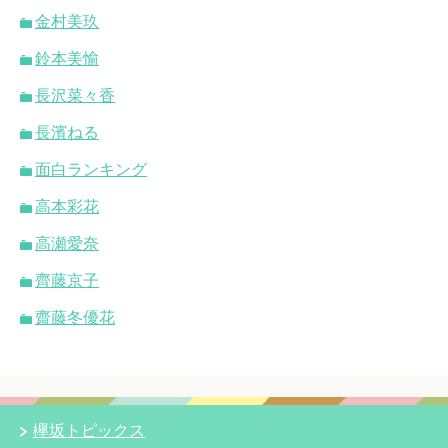
金村美玖
鈴本美愉
長沢菜々香
長濱ねる
面白ランキング
高本彩花
高瀬愛奈
齊藤京子
齋藤冬優花
欅坂トピックス