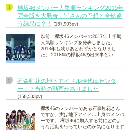
欅坂46メンバー人気順ランキング2019年
完全版を大発表！皆さんの予想と全然違
う結果に？！
(167,903pv)
以前、欅坂46メンバーの2017年上半期
人気順ランキングを発表しました。
2018年も残りあとわずかとなりまし
た。 2018年の欅坂46の出来事とい...
石森虹花の地下アイドル時代はセンタ
ー！？当時の動画がありました
(158,533pv)
欅坂46のメンバーである石森虹花さん
ですが、実は地下アイドル出身のメンバ
ーです。 欅坂46に加入する前にどのよ
うな活動を行っていたのか気になります