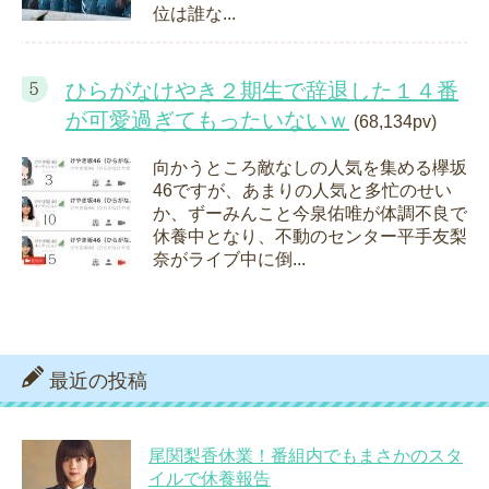
位は誰な...
ひらがなけやき２期生で辞退した１４番
が可愛過ぎてもったいないｗ
(68,134pv)
向かうところ敵なしの人気を集める欅坂
46ですが、あまりの人気と多忙のせい
か、ずーみんこと今泉佑唯が体調不良で
休養中となり、不動のセンター平手友梨
奈がライブ中に倒...
最近の投稿
尾関梨香休業！番組内でもまさかのスタ
イルで休養報告