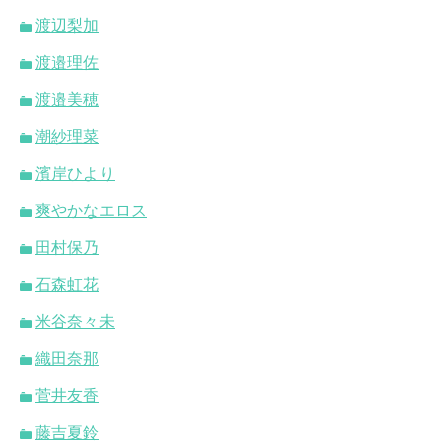
渡辺梨加
渡邉理佐
渡邉美穂
潮紗理菜
濱岸ひより
爽やかなエロス
田村保乃
石森虹花
米谷奈々未
織田奈那
菅井友香
藤吉夏鈴