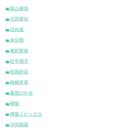
影山優佳
志田愛佳
日向坂
未分類
東村芽依
松平璃子
松田好花
柿崎芽実
森田ひかる
櫻坂
欅坂トピックス
河田陽菜