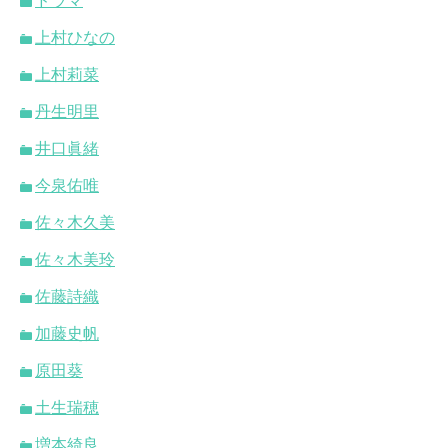
ドラマ
上村ひなの
上村莉菜
丹生明里
井口眞緒
今泉佑唯
佐々木久美
佐々木美玲
佐藤詩織
加藤史帆
原田葵
土生瑞穂
増本綺良