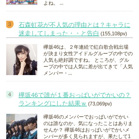
よね。 ...
石森虹花が不人気の理由とは？キャラに
迷走してしまった・・と告白
(155,108pv)
欅坂46は、２年連続で紅白歌合戦出場
が決まり女性アイドルグループの中での
人気も絶好調ですね。 ところが、グル
ープの中では人気に差が出てきて「人気
メンバー・...
欅坂46で誰が１番おっぱいがでかいの？
ランキングにした結果ｗ
(73,069pv)
欅坂46のメンバーでおっぱいがでかい
のは誰なのか、気になったことはありま
せんか？ 欅坂46はおっぱいがでかいメ
ンバーが多く見られますが、果たして1