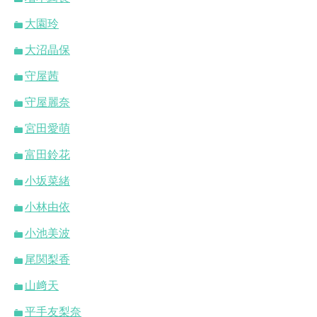
大園玲
大沼晶保
守屋茜
守屋麗奈
宮田愛萌
富田鈴花
小坂菜緒
小林由依
小池美波
尾関梨香
山﨑天
平手友梨奈