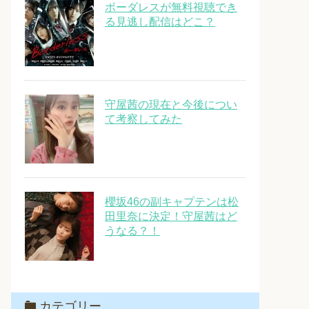
ボーダレスが無料視聴でき
る見逃し配信はどこ？
守屋茜の現在と今後につい
て考察してみた
櫻坂46の副キャプテンは松
田里奈に決定！守屋茜はど
うなる？！
カテゴリー