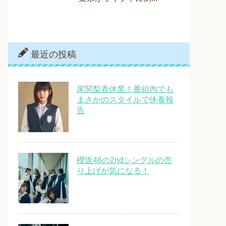
最近の投稿
尾関梨香休業！番組内でも
まさかのスタイルで休養報
告
櫻坂46の2ndシングルの売
り上げが気になる！