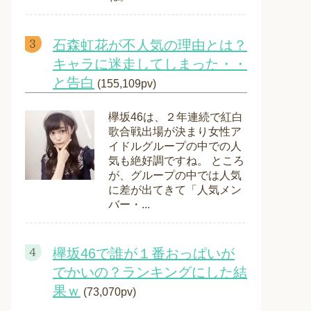
石森虹花が不人気の理由とは？
キャラに迷走してしまった・・
と告白
(155,109pv)
欅坂46は、２年連続で紅白
歌合戦出場が決まり女性ア
イドルグループの中での人
気も絶好調ですね。 ところ
が、グループの中では人気
に差が出てきて「人気メン
バー・...
欅坂46で誰が１番おっぱいが
でかいの？ランキングにした結
果ｗ
(73,070pv)