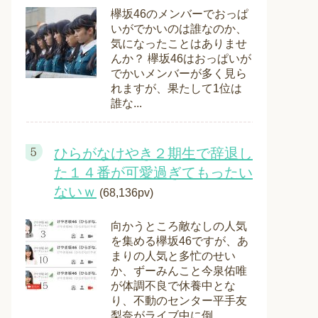
欅坂46のメンバーでおっぱ
いがでかいのは誰なのか、
気になったことはありませ
んか？ 欅坂46はおっぱいが
でかいメンバーが多く見ら
れますが、果たして1位は
誰な...
ひらがなけやき２期生で辞退し
た１４番が可愛過ぎてもったい
ないｗ
(68,136pv)
向かうところ敵なしの人気
を集める欅坂46ですが、あ
まりの人気と多忙のせい
か、ずーみんこと今泉佑唯
が体調不良で休養中とな
り、不動のセンター平手友
梨奈がライブ中に倒...