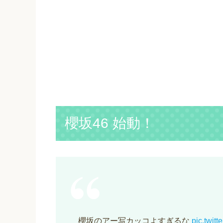
櫻坂46 始動！
櫻坂のアー写カッコよすぎるな
pic.twit