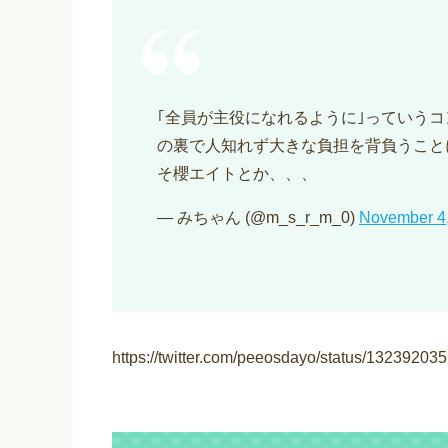
｢全員が主役になれるように｣っていう
の裏で人知れず大きな負担を背負うこと
そ櫻エイトとか、、、
— みちゃん (@m_s_r_m_0)
November 4
https://twitter.com/peeosdayo/status/132392