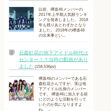
以前、欅坂46メンバーの
2017年上半期人気順ランキ
ングを発表しました。 2018
年も残りあとわずかとなり
ました。 2018年の欅坂46
の出来事とい...
石森虹花の地下アイドル時代は
センター！？当時の動画があり
ました
(158,536pv)
欅坂46のメンバーである石
森虹花さんですが、実は地
下アイドル出身のメンバー
です。 欅坂46に加入する前
にどのような活動を行って
いたのか気になりますよ
ね。 ...