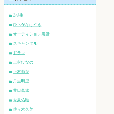
2期生
ひらがなけやき
オーディション裏話
スキャンダル
ドラマ
上村ひなの
上村莉菜
丹生明里
井口眞緒
今泉佑唯
佐々木久美