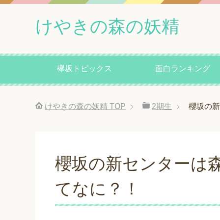
けやきの森の妖精
欅坂トピックス
面白ランキング
けやきの森の妖精
TOP
2期生
櫻坂の新
櫻坂の新センターは
てなに？！