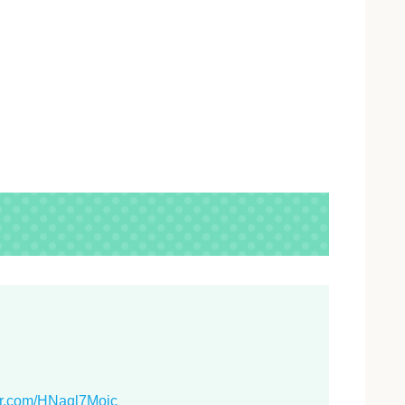
ter.com/HNaql7Moic