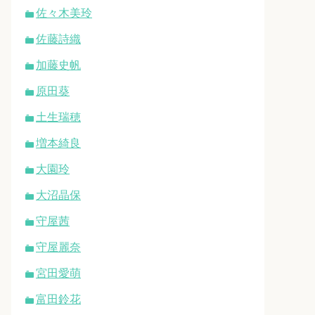
佐々木美玲
佐藤詩織
加藤史帆
原田葵
土生瑞穂
増本綺良
大園玲
大沼晶保
守屋茜
守屋麗奈
宮田愛萌
富田鈴花