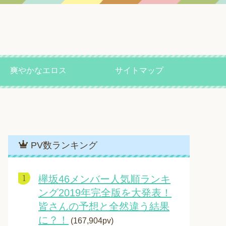
爽やかなエロス
サイトマップ
PV数ランキング
欅坂46メンバー人気順ランキ
ング2019年完全版を大発表！
皆さんの予想と全然違う結果
に？！
(167,904pv)