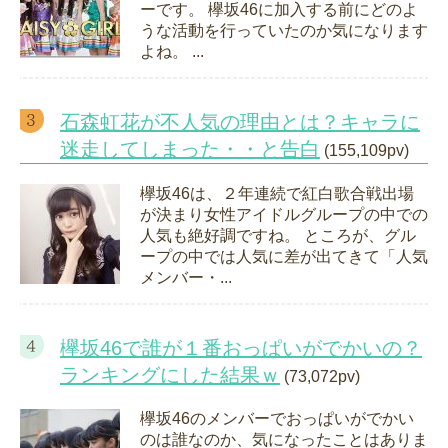
ーです。 欅坂46に加入する前にどのよ
うな活動を行っていたのか気になります
よね。 ...
石森虹花が不人気の理由とは？キャラに
迷走してしまった・・と告白
(155,109pv)
欅坂46は、２年連続で紅白歌合戦出場
が決まり女性アイドルグループの中での
人気も絶好調ですね。 ところが、グル
ープの中では人気に差が出てきて「人気
メンバー・...
欅坂46で誰が１番おっぱいがでかいの？
ランキングにした結果ｗ
(73,072pv)
欅坂46のメンバーでおっぱいがでかい
のは誰なのか、気になったことはありま