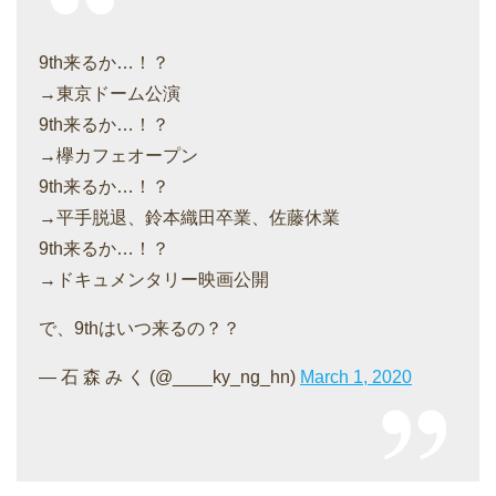
9th来るか…！？
→東京ドーム公演
9th来るか…！？
→欅カフェオープン
9th来るか…！？
→平手脱退、鈴本織田卒業、佐藤休業
9th来るか…！？
→ドキュメンタリー映画公開
で、9thはいつ来るの？？
— 石 森 み く (@____ky_ng_hn)
March 1, 2020