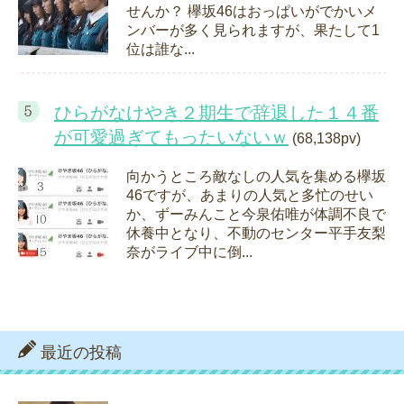
せんか？ 欅坂46はおっぱいがでかいメ
ンバーが多く見られますが、果たして1
位は誰な...
ひらがなけやき２期生で辞退した１４番
が可愛過ぎてもったいないｗ
(68,138pv)
向かうところ敵なしの人気を集める欅坂
46ですが、あまりの人気と多忙のせい
か、ずーみんこと今泉佑唯が体調不良で
休養中となり、不動のセンター平手友梨
奈がライブ中に倒...
最近の投稿