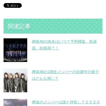
関連記事
欅坂46の改名はいつ？予想櫻坂、鳥居
坂、桂坂46？！
欅坂46の1期生メンバーの自粛中の様子
はどんな感じ？
欅坂のメンバーは誰と仲良し？２０２０