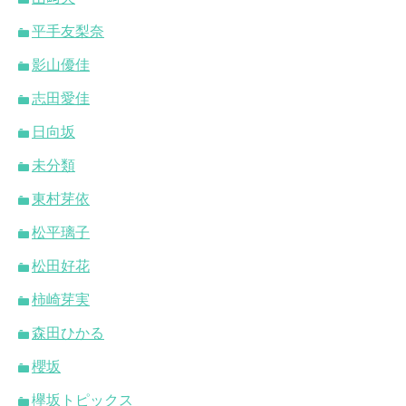
平手友梨奈
影山優佳
志田愛佳
日向坂
未分類
東村芽依
松平璃子
松田好花
柿崎芽実
森田ひかる
櫻坂
欅坂トピックス