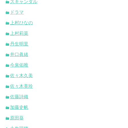
スキャンダル
ドラマ
上村ひなの
上村莉菜
丹生明里
井口眞緒
今泉佑唯
佐々木久美
佐々木美玲
佐藤詩織
加藤史帆
原田葵