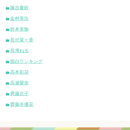
藤吉夏鈴
金村美玖
鈴本美愉
長沢菜々香
長濱ねる
面白ランキング
高本彩花
高瀬愛奈
齊藤京子
齋藤冬優花