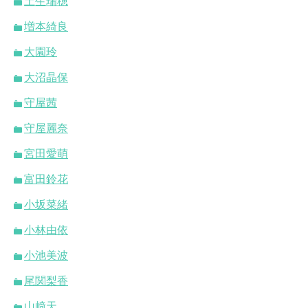
土生瑞穂
増本綺良
大園玲
大沼晶保
守屋茜
守屋麗奈
宮田愛萌
富田鈴花
小坂菜緒
小林由依
小池美波
尾関梨香
山﨑天