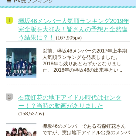
PV数ランキング
欅坂46メンバー人気順ランキング2019年
完全版を大発表！皆さんの予想と全然違
う結果に？！
(167,905pv)
以前、欅坂46メンバーの2017年上半期
人気順ランキングを発表しました。
2018年も残りあとわずかとなりまし
た。 2018年の欅坂46の出来事とい...
石森虹花の地下アイドル時代はセンタ
ー！？当時の動画がありました
(158,537pv)
欅坂46のメンバーである石森虹花さん
ですが、実は地下アイドル出身のメンバ