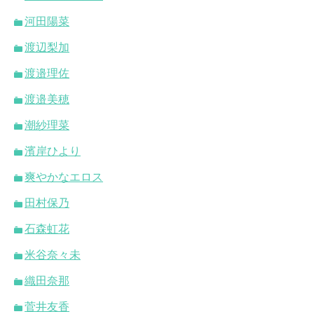
河田陽菜
渡辺梨加
渡邉理佐
渡邉美穂
潮紗理菜
濱岸ひより
爽やかなエロス
田村保乃
石森虹花
米谷奈々未
織田奈那
菅井友香