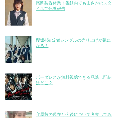
尾関梨香休業！番組内でもまさかのスタ
イルで休養報告
櫻坂46の2ndシングルの売り上げが気に
なる！
ボーダレスが無料視聴できる見逃し配信
はどこ？
守屋茜の現在と今後について考察してみ