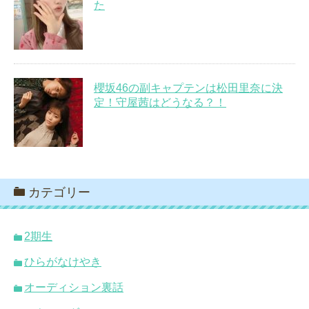
た
櫻坂46の副キャプテンは松田里奈に決
定！守屋茜はどうなる？！
カテゴリー
2期生
ひらがなけやき
オーディション裏話