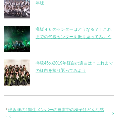
年版
欅坂４６のセンターはどうなる？！これ
までの代役センターを振り返ってみよう
欅坂46の2019年紅白の選曲は？これまで
の紅白を振り返ってみよう
「
欅坂46の1期生メンバーの自粛中の様子はどんな感
じ？
」