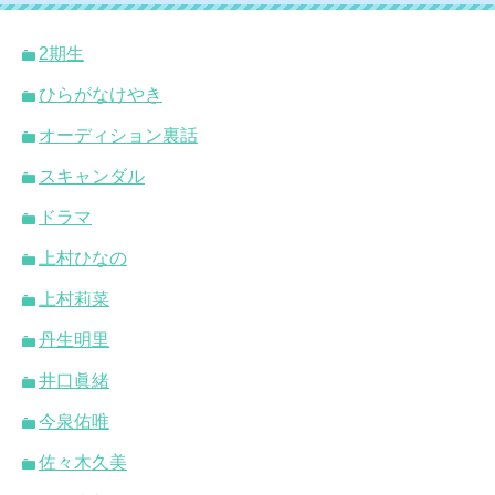
2期生
ひらがなけやき
オーディション裏話
スキャンダル
ドラマ
上村ひなの
上村莉菜
丹生明里
井口眞緒
今泉佑唯
佐々木久美