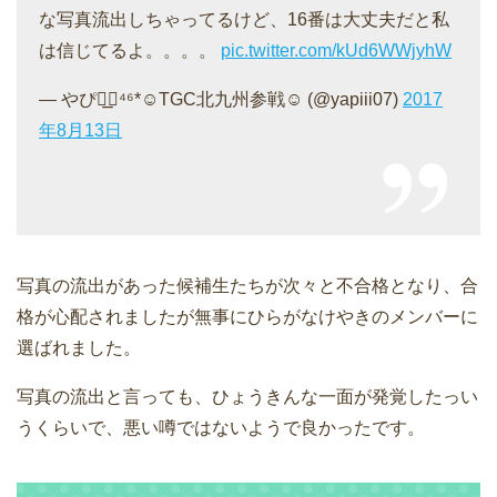
な写真流出しちゃってるけど、16番は大丈夫だと私
は信じてるよ。。。。
pic.twitter.com/kUd6WWjyhW
— やぴ◢͟￨⁴⁶*☺︎TGC北九州参戦☺︎ (@yapiii07)
2017
年8月13日
写真の流出があった候補生たちが次々と不合格となり、合
格が心配されましたが無事にひらがなけやきのメンバーに
選ばれました。
写真の流出と言っても、ひょうきんな一面が発覚したっい
うくらいで、悪い噂ではないようで良かったです。