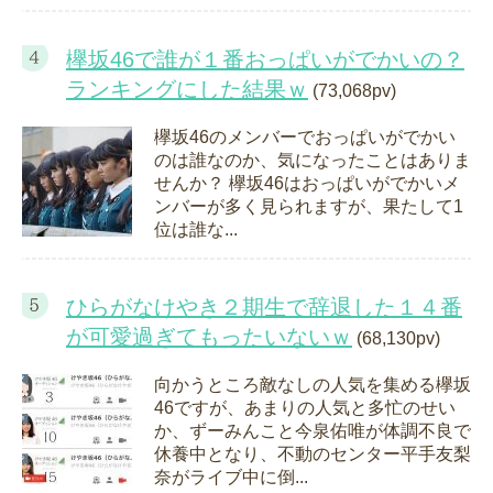
欅坂46で誰が１番おっぱいがでかいの？
ランキングにした結果ｗ
(73,068pv)
欅坂46のメンバーでおっぱいがでかい
のは誰なのか、気になったことはありま
せんか？ 欅坂46はおっぱいがでかいメ
ンバーが多く見られますが、果たして1
位は誰な...
ひらがなけやき２期生で辞退した１４番
が可愛過ぎてもったいないｗ
(68,130pv)
向かうところ敵なしの人気を集める欅坂
46ですが、あまりの人気と多忙のせい
か、ずーみんこと今泉佑唯が体調不良で
休養中となり、不動のセンター平手友梨
奈がライブ中に倒...