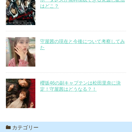
はどこ？
守屋茜の現在と今後について考察してみ
た
櫻坂46の副キャプテンは松田里奈に決
定！守屋茜はどうなる？！
カテゴリー