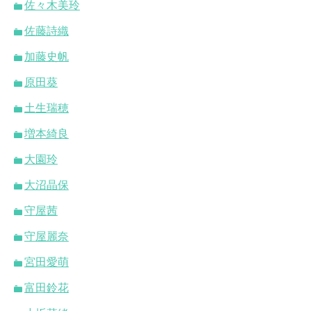
佐々木美玲
佐藤詩織
加藤史帆
原田葵
土生瑞穂
増本綺良
大園玲
大沼晶保
守屋茜
守屋麗奈
宮田愛萌
富田鈴花