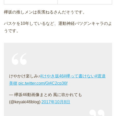
欅坂の推しメンは長濱ねるさんだそうです。
バスケを10年しているなど、運動神経バツグンキャラのよ
うです。
けやかけ楽しみ♪
#けやき坂46
#欅って書けない
#渡邉
美穂
pic.twitter.com/Gt4C2cp36f
— 欅坂46動画像まとめ 風に吹かれても
(@keyaki46blog)
2017年10月8日