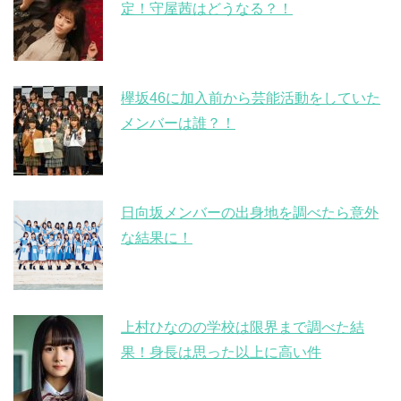
定！守屋茜はどうなる？！
欅坂46に加入前から芸能活動をしていた
メンバーは誰？！
日向坂メンバーの出身地を調べたら意外
な結果に！
上村ひなのの学校は限界まで調べた結
果！身長は思った以上に高い件