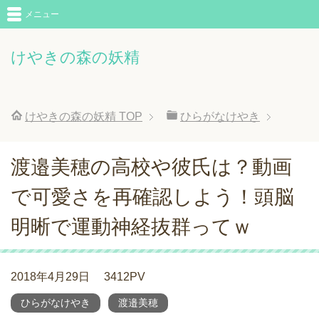
メニュー
けやきの森の妖精
けやきの森の妖精
TOP
ひらがなけやき
渡邉美穂の高校や彼氏は？動画
で可愛さを再確認しよう！頭脳
明晰で運動神経抜群ってｗ
2018年4月29日
3412PV
ひらがなけやき
渡邉美穂