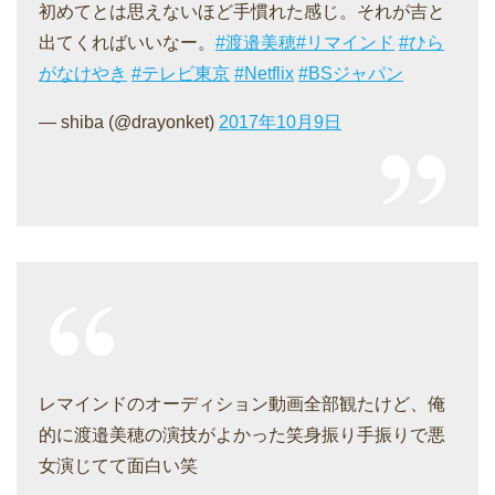
初めてとは思えないほど手慣れた感じ。それが吉と
出てくればいいなー。
#渡邉美穂
#リマインド
#ひら
がなけやき
#テレビ東京
#Netflix
#BSジャパン
— shiba (@drayonket)
2017年10月9日
レマインドのオーディション動画全部観たけど、俺
的に渡邉美穂の演技がよかった笑身振り手振りで悪
女演じてて面白い笑