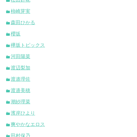
柿崎芽実
森田ひかる
櫻坂
欅坂トピックス
河田陽菜
渡辺梨加
渡邉理佐
渡邉美穂
潮紗理菜
濱岸ひより
爽やかなエロス
田村保乃