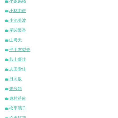
小坂菜緒
小林由依
小池美波
尾関梨香
山﨑天
平手友梨奈
影山優佳
志田愛佳
日向坂
未分類
東村芽依
松平璃子
松田好花