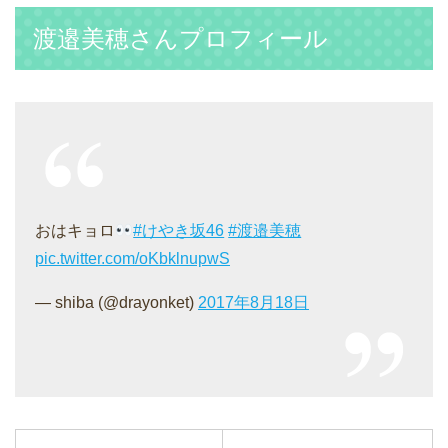
渡邉美穂さんプロフィール
おはキョロ
#けやき坂46
#渡邉美穂
pic.twitter.com/oKbklnupwS
— shiba (@drayonket)
2017年8月18日