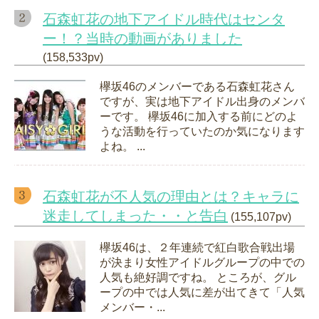
石森虹花の地下アイドル時代はセンタ
ー！？当時の動画がありました
(158,533pv)
欅坂46のメンバーである石森虹花さん
ですが、実は地下アイドル出身のメンバ
ーです。 欅坂46に加入する前にどのよ
うな活動を行っていたのか気になります
よね。 ...
石森虹花が不人気の理由とは？キャラに
迷走してしまった・・と告白
(155,107pv)
欅坂46は、２年連続で紅白歌合戦出場
が決まり女性アイドルグループの中での
人気も絶好調ですね。 ところが、グル
ープの中では人気に差が出てきて「人気
メンバー・...