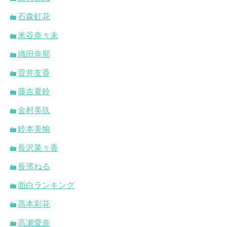
石森虹花
米谷奈々未
織田奈那
菅井友香
藤吉夏鈴
金村美玖
鈴本美愉
長沢菜々香
長濱ねる
面白ランキング
高本彩花
高瀬愛奈